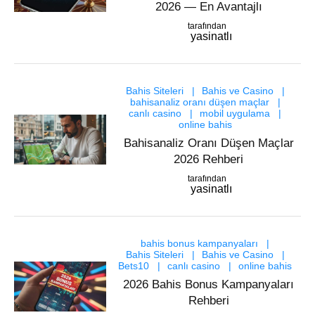
2026 — En Avantajlı
tarafından
yasinatlı
Bahis Siteleri
Bahis ve Casino
bahisanaliz oranı düşen maçlar
canlı casino
mobil uygulama
online bahis
Bahisanaliz Oranı Düşen Maçlar
2026 Rehberi
tarafından
yasinatlı
bahis bonus kampanyaları
Bahis Siteleri
Bahis ve Casino
Bets10
canlı casino
online bahis
2026 Bahis Bonus Kampanyaları
Rehberi