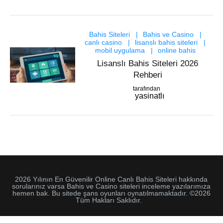
Bahis Siteleri
Bahis ve Casino
canlı casino
lisanslı bahis siteleri
mobil uygulama
online bahis
Lisanslı Bahis Siteleri 2026
Rehberi
tarafından
yasinatlı
2026 Yılının En Güvenilir Online Canlı Bahis Siteleri hakkında
sorularınız varsa Bahis ve Casino siteleri inceleme yazılarımıza
hemen bak. Bu sitede şans oyunları oynatılmamaktadır. ©2026
Tüm Hakları Saklıdır.