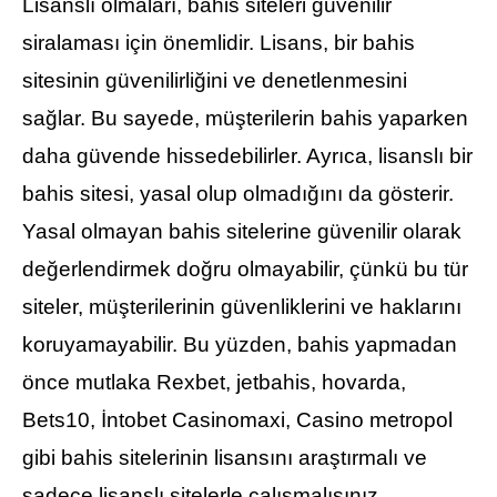
Lisanslı olmaları, bahis siteleri guvenilir
siralaması için önemlidir. Lisans, bir bahis
sitesinin güvenilirliğini ve denetlenmesini
sağlar. Bu sayede, müşterilerin bahis yaparken
daha güvende hissedebilirler. Ayrıca, lisanslı bir
bahis sitesi, yasal olup olmadığını da gösterir.
Yasal olmayan bahis sitelerine güvenilir olarak
değerlendirmek doğru olmayabilir, çünkü bu tür
siteler, müşterilerinin güvenliklerini ve haklarını
koruyamayabilir. Bu yüzden, bahis yapmadan
önce mutlaka Rexbet, jetbahis, hovarda,
Bets10, İntobet Casinomaxi, Casino metropol
gibi bahis sitelerinin lisansını araştırmalı ve
sadece lisanslı sitelerle çalışmalısınız.