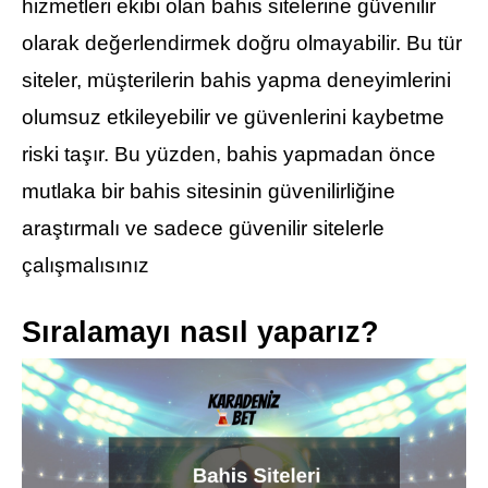
hizmetleri ekibi olan bahis sitelerine güvenilir
olarak değerlendirmek doğru olmayabilir. Bu tür
siteler, müşterilerin bahis yapma deneyimlerini
olumsuz etkileyebilir ve güvenlerini kaybetme
riski taşır. Bu yüzden, bahis yapmadan önce
mutlaka bir bahis sitesinin güvenilirliğine
araştırmalı ve sadece güvenilir sitelerle
çalışmalısınız
Sıralamayı nasıl yaparız?