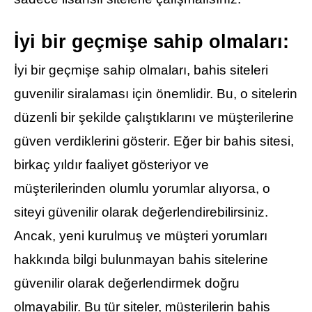
İyi bir geçmişe sahip olmaları:
İyi bir geçmişe sahip olmaları, bahis siteleri
guvenilir siralaması için önemlidir. Bu, o sitelerin
düzenli bir şekilde çalıştıklarını ve müşterilerine
güven verdiklerini gösterir. Eğer bir bahis sitesi,
birkaç yıldır faaliyet gösteriyor ve
müşterilerinden olumlu yorumlar alıyorsa, o
siteyi güvenilir olarak değerlendirebilirsiniz.
Ancak, yeni kurulmuş ve müşteri yorumları
hakkında bilgi bulunmayan bahis sitelerine
güvenilir olarak değerlendirmek doğru
olmayabilir. Bu tür siteler, müşterilerin bahis