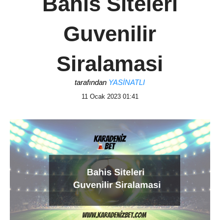
Bahis Siteleri
Guvenilir
Siralamasi
tarafından
YASINATLI
11 Ocak 2023 01:41