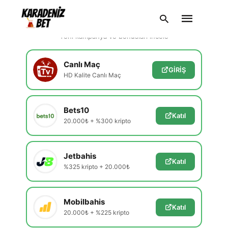
En Güvenilir Siteler
Yeni kampanya ve bonusları incele
Canlı Maç
GİRİŞ
HD Kalite Canlı Maç
Type
your
search
query
Bets10
and
Katıl
hit
20.000₺ + %300 kripto
enter:
Jetbahis
Katıl
%325 kripto + 20.000₺
Mobilbahis
Katıl
20.000₺ + %225 kripto