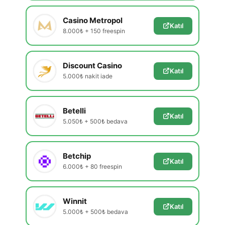
Casino Metropol
Katıl
8.000₺ + 150 freespin
Discount Casino
Katıl
5.000₺ nakit iade
Betelli
Katıl
5.050₺ + 500₺ bedava
Betchip
Katıl
6.000₺ + 80 freespin
Winnit
Katıl
5.000₺ + 500₺ bedava