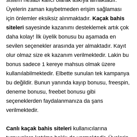
Üyelerin zaman kaybetmeden erişim sağlaması
için önlemler eksiksiz alınmaktadır.
Kaçak bahis
siteleri
sayesinde kazanımı desteklemek artık çok
daha kolay! İlk üyelik bonusu bu aşamada en
sevilen seçenekler arasında yer almaktadır. Kayıt
olur olmaz size ek kazanım verilmektedir. Lakin bu
bonus sadece 1 kereye mahsus olmak üzere
kullanılabilmektedir. Elbette sunulan tek kampanya
bu değildir. Bunun yanında kayıp bonusu, freespin,
deneme bonusu, freebet bonusu gibi
seçeneklerden faydalanmanıza da şans
verilmektedir.
Canlı kaçak bahis siteleri
kullanıcılarına