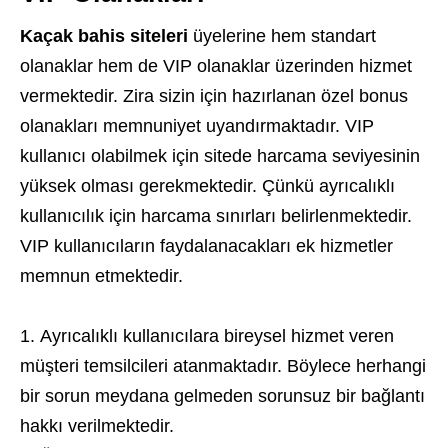
Kaçak bahis siteleri
üyelerine hem standart
olanaklar hem de VIP olanaklar üzerinden hizmet
vermektedir. Zira sizin için hazırlanan özel bonus
olanakları memnuniyet uyandırmaktadır. VIP
kullanıcı olabilmek için sitede harcama seviyesinin
yüksek olması gerekmektedir. Çünkü ayrıcalıklı
kullanıcılık için harcama sınırları belirlenmektedir.
VIP kullanıcıların faydalanacakları ek hizmetler
memnun etmektedir.
Ayrıcalıklı kullanıcılara bireysel hizmet veren
müşteri temsilcileri atanmaktadır. Böylece herhangi
bir sorun meydana gelmeden sorunsuz bir bağlantı
hakkı verilmektedir.