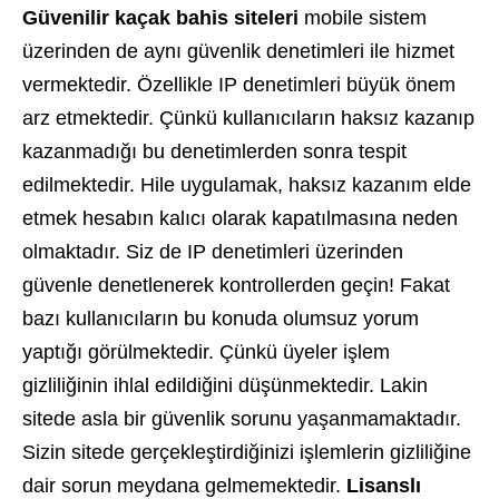
Güvenilir kaçak bahis siteleri
mobile sistem
üzerinden de aynı güvenlik denetimleri ile hizmet
vermektedir. Özellikle IP denetimleri büyük önem
arz etmektedir. Çünkü kullanıcıların haksız kazanıp
kazanmadığı bu denetimlerden sonra tespit
edilmektedir. Hile uygulamak, haksız kazanım elde
etmek hesabın kalıcı olarak kapatılmasına neden
olmaktadır. Siz de IP denetimleri üzerinden
güvenle denetlenerek kontrollerden geçin! Fakat
bazı kullanıcıların bu konuda olumsuz yorum
yaptığı görülmektedir. Çünkü üyeler işlem
gizliliğinin ihlal edildiğini düşünmektedir. Lakin
sitede asla bir güvenlik sorunu yaşanmamaktadır.
Sizin sitede gerçekleştirdiğinizi işlemlerin gizliliğine
dair sorun meydana gelmemektedir.
Lisanslı