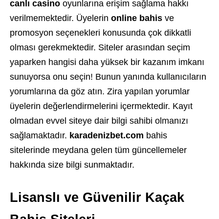
canlı casino
oyunlarına erişim sağlama hakkı
verilmemektedir. Üyelerin
online bahis
ve
promosyon seçenekleri konusunda çok dikkatli
olması gerekmektedir. Siteler arasından seçim
yaparken hangisi daha yüksek bir kazanım imkanı
sunuyorsa onu seçin! Bunun yanında kullanıcıların
yorumlarına da göz atın. Zira yapılan yorumlar
üyelerin değerlendirmelerini içermektedir. Kayıt
olmadan evvel siteye dair bilgi sahibi olmanızı
sağlamaktadır.
karadenizbet.com
bahis
sitelerinde meydana gelen tüm güncellemeler
hakkında size bilgi sunmaktadır.
Lisanslı ve Güvenilir Kaçak