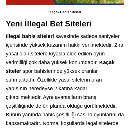
Kaçak Bahis Siteleri
Yeni İllegal Bet Siteleri
İllegal bahis siteleri
sayesinde sadece saniyeler
içerisinde yüksek kazanım hakkı verilmektedir. Zira
yasal olan sitelere kıyasla elde edilen oyun
verimliliği çok daha yüksek konumdadır.
Kaçak
siteler
spor bahislerinde yüksek oranlar
sunmaktadır. Özellikle yasal sitelerin oran
yapısının neredeyse 2 katına kadar
çıkabilmektedir. Aynı avantajların branş
çeşitliliğinde de ön planda olduğu görülmektedir.
Bunun yanında bahis çeşitliliği casino oyunlarını da
kapsamaktadır. Normal koşullarda legal sitelerde