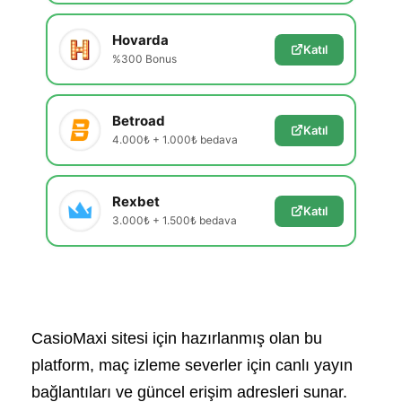
Hovarda
Katıl
%300 Bonus
Betroad
Katıl
4.000₺ + 1.000₺ bedava
Rexbet
Katıl
3.000₺ + 1.500₺ bedava
CasioMaxi sitesi için hazırlanmış olan bu
platform, maç izleme severler için canlı yayın
bağlantıları ve güncel erişim adresleri sunar.