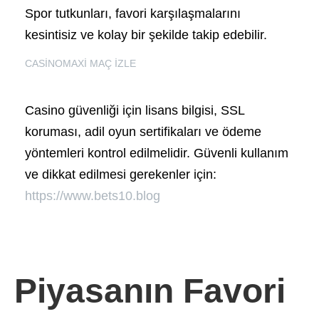
Spor tutkunları, favori karşılaşmalarını
kesintisiz ve kolay bir şekilde takip edebilir.
CASİNOMAXİ MAÇ İZLE
Casino güvenliği için lisans bilgisi, SSL
koruması, adil oyun sertifikaları ve ödeme
yöntemleri kontrol edilmelidir. Güvenli kullanım
ve dikkat edilmesi gerekenler için:
https://www.bets10.blog
Piyasanın Favori