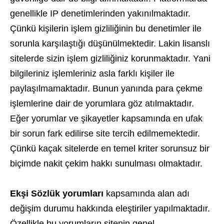
genellikle IP denetimlerinden yakınılmaktadır.
Çünkü kişilerin işlem gizliliğinin bu denetimler ile
sorunla karşılaştığı düşünülmektedir. Lakin lisanslı
sitelerde sizin işlem gizliliğiniz korunmaktadır. Yani
bilgileriniz işlemleriniz asla farklı kişiler ile
paylaşılmamaktadır. Bunun yanında para çekme
işlemlerine dair de yorumlara göz atılmaktadır.
Eğer yorumlar ve şikayetler kapsamında en ufak
bir sorun fark edilirse site tercih edilmemektedir.
Çünkü kaçak sitelerde en temel kriter sorunsuz bir
biçimde nakit çekim hakkı sunulması olmaktadır.
Ekşi Sözlük yorumları
kapsamında alan adı
değişim durumu hakkında eleştiriler yapılmaktadır.
Özellikle bu yorumların sitenin genel