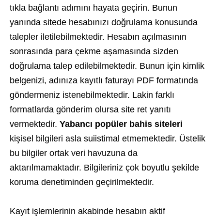
tıkla bağlantı adımını hayata geçirin. Bunun
yanında sitede hesabınızı doğrulama konusunda
talepler iletilebilmektedir. Hesabın açılmasının
sonrasında para çekme aşamasında sizden
doğrulama talep edilebilmektedir. Bunun için kimlik
belgenizi, adınıza kayıtlı faturayı PDF formatında
göndermeniz istenebilmektedir. Lakin farklı
formatlarda gönderim olursa site ret yanıtı
vermektedir.
Yabancı popüler bahis siteleri
kişisel bilgileri asla suiistimal etmemektedir. Üstelik
bu bilgiler ortak veri havuzuna da
aktarılmamaktadır. Bilgileriniz çok boyutlu şekilde
koruma denetiminden geçirilmektedir.
Kayıt işlemlerinin akabinde hesabın aktif