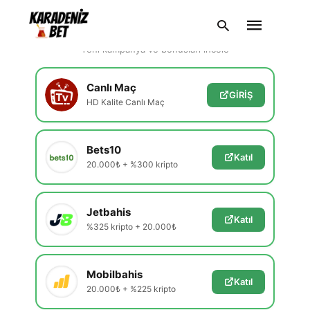
En Güvenilir Siteler
Yeni kampanya ve bonusları incele
Canlı Maç
GİRİŞ
HD Kalite Canlı Maç
Type
your
search
query
Bets10
and
Katıl
hit
20.000₺ + %300 kripto
enter:
Jetbahis
Katıl
%325 kripto + 20.000₺
Mobilbahis
Katıl
20.000₺ + %225 kripto