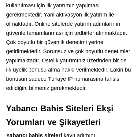
kullanılması için ilk yatırımın yapılması
gerekmektedir. Yani aktivasyon ilk yatırım ile
olmaktadır. Online sitelerde yatırım adımlarının
güvenle tamamlanması için tedbirler alınmaktadır.
Çok boyutlu bir güvenlik denetimi yerine
getirilmektedir. Sorunsuz ve çok boyutlu denetimler
yapılmaktadır. Üstelik yatırımınız üzerinden bir de
ilk üyelik bonusu alma hakkı verilmektedir. Lakin bu
bonusun sadece Türkiye IP numarasına tahsis
edildiğini bilmeniz gerekmektedir.
Yabancı Bahis Siteleri Ekşi
Yorumları ve Şikayetleri
Yabancı bahis siteleri
kayıt adımını