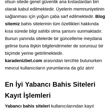
olsun sitede genel güvenlik ana kıstaslardan biri
olarak kabul edilmektedir. Üyelerin memnuniyetinin
sağlanması için yoğun çaba sarf edilmektedir.
Blog
sitemiz
bahis sitelerinin tüm özellikleri hakkında
kısa sürede bilgi sahibi olma şansını sunmaktadır.
Bunun yanında sitelerde bir güncelleme meydana
gelirse buna ilişkin bilgilendirmeler de sorunsuz bir
biçimde yerine getirilmektedir.
karadenizbet.com
arasından tercihte bulunurken
mevcut kullanıcıların yorumlarına da göz atın!
En İyi Yabancı Bahis Siteleri
Kayıt İşlemleri
Yabancı bahis siteleri
kullanıcılarından kayıt