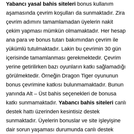
Yabancı yasal bahis siteleri
bonus kullanım
aşamasında çevrim koşulları da sunmaktadır. Zira
çevrim adımını tamamlamadan üyelerin nakit
çekim yapması mümkün olmamaktadır. Her hesap
ana para ve bonus tutarı bakımından çevrim ile
yükümlü tutulmaktadır. Lakin bu çevrimin 30 gün
içerisinde tamamlanması gerekmektedir. Çevrim
yerine getirilirken bazı oyunların katkı sağlamadığı
görülmektedir. Örneğin Dragon Tiger oyununun
bonus çevrimine katkısı bulunmamaktadır. Bunun
yanında Alt – Üst bahis seçenekleri de bonusa
katkı sunmamaktadır.
Yabancı bahis siteleri
canlı
destek hattı üzerinden kesintisiz destek
sunmaktadır. Üyelerin bonuslar ve site işleyişine
dair sorun yaşaması durumunda canlı destek