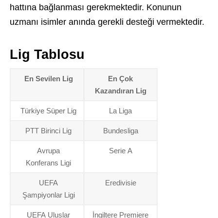
hattına bağlanması gerekmektedir. Konunun
uzmanı isimler anında gerekli desteği vermektedir.
Lig Tablosu
En Sevilen Lig
En Çok
Kazandıran Lig
Türkiye Süper Lig
La Liga
PTT Birinci Lig
Bundesliga
Avrupa
Serie A
Konferans Ligi
UEFA
Eredivisie
Şampiyonlar Ligi
UEFA Uluslar
İngiltere Premiere