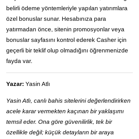
belirli ödeme yöntemleriyle yapılan yatırımlara
özel bonuslar sunar. Hesabınıza para
yatırmadan önce, sitenin promosyonlar veya
bonuslar sayfasını kontrol ederek Casher için
geçerli bir teklif olup olmadığını öğrenmenizde
fayda var.
Yazar:
Yasin Atlı
Yasin Atlı, canlı bahis sitelerini değerlendirirken
acele karar vermekten kaçınan bir yaklaşımı
temsil eder. Ona göre güvenilirlik, tek bir
özellikle değil; küçük detayların bir araya