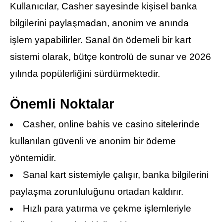
Kullanıcılar, Casher sayesinde kişisel banka
bilgilerini paylaşmadan, anonim ve anında
işlem yapabilirler. Sanal ön ödemeli bir kart
sistemi olarak, bütçe kontrolü de sunar ve 2026
yılında popülerliğini sürdürmektedir.
Önemli Noktalar
Casher, online bahis ve casino sitelerinde
kullanılan güvenli ve anonim bir ödeme
yöntemidir.
Sanal kart sistemiyle çalışır, banka bilgilerini
paylaşma zorunluluğunu ortadan kaldırır.
Hızlı para yatırma ve çekme işlemleriyle