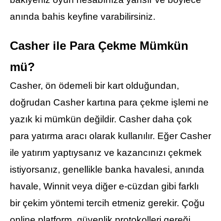
anında bahis keyfine varabilirsiniz.
Casher ile Para Çekme Mümkün
mü?
Casher, ön ödemeli bir kart olduğundan,
doğrudan Casher kartına para çekme işlemi ne
yazık ki mümkün değildir. Casher daha çok
para yatırma aracı olarak kullanılır. Eğer Casher
ile yatırım yaptıysanız ve kazancınızı çekmek
istiyorsanız, genellikle banka havalesi, anında
havale, Winnit veya diğer e-cüzdan gibi farklı
bir çekim yöntemi tercih etmeniz gerekir. Çoğu
online platform, güvenlik protokolleri gereği,