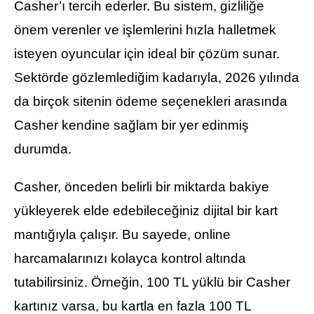
Casher’ı tercih ederler. Bu sistem, gizliliğe
önem verenler ve işlemlerini hızla halletmek
isteyen oyuncular için ideal bir çözüm sunar.
Sektörde gözlemlediğim kadarıyla, 2026 yılında
da birçok sitenin ödeme seçenekleri arasında
Casher kendine sağlam bir yer edinmiş
durumda.
Casher, önceden belirli bir miktarda bakiye
yükleyerek elde edebileceğiniz dijital bir kart
mantığıyla çalışır. Bu sayede, online
harcamalarınızı kolayca kontrol altında
tutabilirsiniz. Örneğin, 100 TL yüklü bir Casher
kartınız varsa, bu kartla en fazla 100 TL