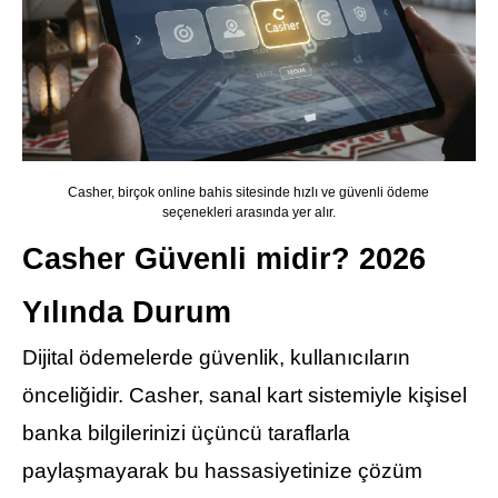
Casher, birçok online bahis sitesinde hızlı ve güvenli ödeme
seçenekleri arasında yer alır.
Casher Güvenli midir? 2026
Yılında Durum
Dijital ödemelerde güvenlik, kullanıcıların
önceliğidir. Casher, sanal kart sistemiyle kişisel
banka bilgilerinizi üçüncü taraflarla
paylaşmayarak bu hassasiyetinize çözüm