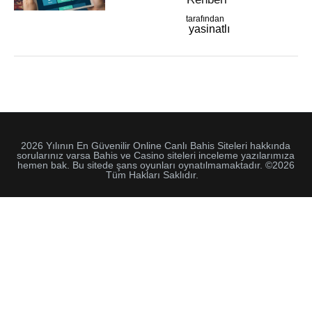
tarafından
yasinatlı
2026 Yılının En Güvenilir Online Canlı Bahis Siteleri hakkında
sorularınız varsa Bahis ve Casino siteleri inceleme yazılarımıza
hemen bak. Bu sitede şans oyunları oynatılmamaktadır. ©2026
Tüm Hakları Saklıdır.