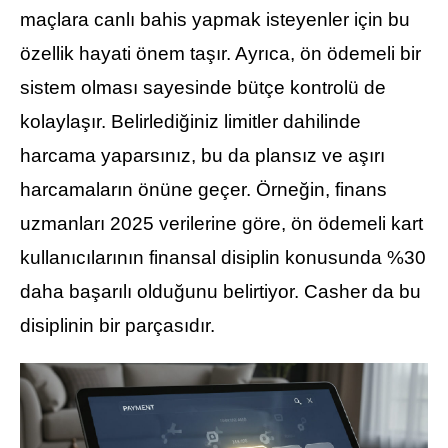
maçlara canlı bahis yapmak isteyenler için bu
özellik hayati önem taşır. Ayrıca, ön ödemeli bir
sistem olması sayesinde bütçe kontrolü de
kolaylaşır. Belirlediğiniz limitler dahilinde
harcama yaparsınız, bu da plansız ve aşırı
harcamaların önüne geçer. Örneğin, finans
uzmanları 2025 verilerine göre, ön ödemeli kart
kullanıcılarının finansal disiplin konusunda %30
daha başarılı olduğunu belirtiyor. Casher da bu
disiplinin bir parçasıdır.