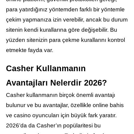
para yatırdığınız yöntemden farklı bir yöntemle
çekim yapmanıza izin verebilir, ancak bu durum
sitenin kendi kurallarına göre değişebilir. Bu
yüzden sitenizin para çekme kurallarını kontrol
etmekte fayda var.
Casher Kullanmanın
Avantajları Nelerdir 2026?
Casher kullanmanın birçok önemli avantajı
bulunur ve bu avantajlar, özellikle online bahis
ve casino oyuncuları için büyük fark yaratır.
2026’da da Casher’ın popülaritesi bu