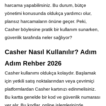
harcama yapabilirsiniz. Bu durum, bütçe
yönetimi konusunda oldukça yardımcı olur,
plansız harcamaların önüne geçer. Peki,
Casher böylesine pratik bir kullanım sunarken,
güvenlik tarafında neler sağlıyor?
Casher Nasıl Kullanılır? Adım
Adım Rehber 2026
Casher kullanımı oldukça kolaydır. Başlamak
için yetkili satış noktalarından veya çevrimiçi
platformlardan Casher kartınızı edinmelisiniz.
Bu kartta genelde bir kod ve güvenlik numarası
yer alır. Bu kodlar, online işlemlerinizde