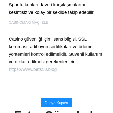
Spor tutkunları, favori karşılaşmalarını
kesintisiz ve kolay bir şekilde takip edebilir.
CASİNOMAXİ MAÇ İZLE
Casino güvenliği için lisans bilgisi, SSL
koruması, adil oyun sertifikaları ve ödeme
yöntemleri kontrol edilmelidir. Güvenli kullanım
ve dikkat edilmesi gerekenler için:
https://www.bets10.blog
Dünya Kupası