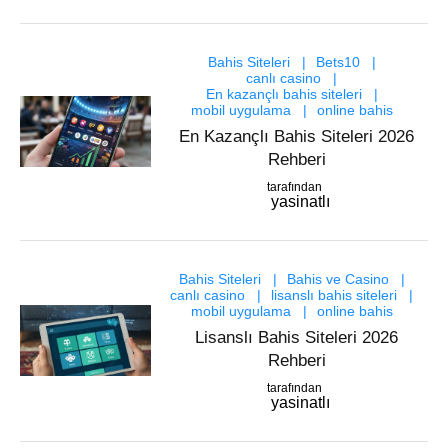
Bahis Siteleri
Bets10
canlı casino
En kazançlı bahis siteleri
mobil uygulama
online bahis
En Kazançlı Bahis Siteleri 2026
Rehberi
tarafından
yasinatlı
Bahis Siteleri
Bahis ve Casino
canlı casino
lisanslı bahis siteleri
mobil uygulama
online bahis
Lisanslı Bahis Siteleri 2026
Rehberi
tarafından
yasinatlı