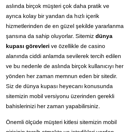
aslında birçok müşteri çok daha pratik ve
ayrıca kolay bir yandan da hızlı içerik
hizmetlerinden de en güzel şekilde yararlanma
şansına da sahip oluyorlar. Sitemiz
dünya
kupası görevleri
ve özellikle de casino
alanında ciddi anlamda sevilerek tercih edilen
ve bu nedenle de aslında birçok kullanıcıyı her
yönden her zaman memnun eden bir sitedir.
Siz de dünya kupası heyecanı konusunda
sitemizin mobil versiyonu üzerinden gerekli
bahislerinizi her zaman yapabilirsiniz.
Önemli ölçüde müşteri kitlesi sitemizin mobil