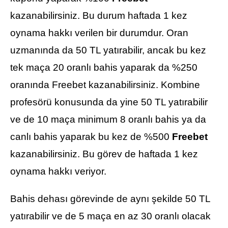
kazanabilirsiniz. Bu durum haftada 1 kez
oynama hakkı verilen bir durumdur. Oran
uzmanında da 50 TL yatırabilir, ancak bu kez
tek maça 20 oranlı bahis yaparak da %250
oranında Freebet kazanabilirsiniz. Kombine
profesörü konusunda da yine 50 TL yatırabilir
ve de 10 maça minimum 8 oranlı bahis ya da
canlı bahis yaparak bu kez de %500
Freebet
kazanabilirsiniz. Bu görev de haftada 1 kez
oynama hakkı veriyor.
Bahis dehası görevinde de aynı şekilde 50 TL
yatırabilir ve de 5 maça en az 30 oranlı olacak