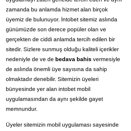
zamanda bu anlamda hizmet alan birçok
üyemiz de bulunuyor. İntobet sitemiz aslında
günümüzde son derece popüler olan ve
gerçekten de ciddi anlamda tercih edilen bir
sitedir. Sizlere sunmuş olduğu kaliteli içerikler
nedeniyle de ve de
bedava bahis
vermesiyle
de aslında önemli üye sayısına da sahip
olmaktadır denebilir. Sitemizin üyeleri
bünyesinde yer alan intobet mobil
uygulamasından da aynı şekilde gayet
memnundur.
Üyeler sitemizin mobil uygulaması sayesinde