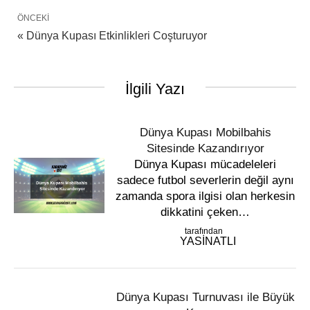
ÖNCEKI
« Dünya Kupası Etkinlikleri Coşturuyor
İlgili Yazı
Dünya Kupası Mobilbahis
Sitesinde Kazandırıyor
Dünya Kupası mücadeleleri
sadece futbol severlerin değil aynı
zamanda spora ilgisi olan herkesin
dikkatini çeken…
tarafından
YASINATLI
Dünya Kupası Turnuvası ile Büyük