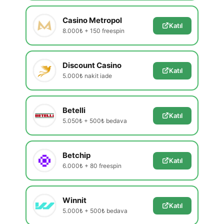
Casino Metropol
Katıl
8.000₺ + 150 freespin
Discount Casino
Katıl
5.000₺ nakit iade
Betelli
Katıl
5.050₺ + 500₺ bedava
Betchip
Katıl
6.000₺ + 80 freespin
Winnit
Katıl
5.000₺ + 500₺ bedava