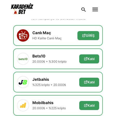
En Güvenilir Siteler
Yeni kampanya ve bonusları incele
Canlı Maç
GİRİŞ
HD Kalite Canlı Maç
Type
your
search
query
Bets10
and
Katıl
hit
20.000₺ + %300 kripto
enter:
Jetbahis
Katıl
%325 kripto + 20.000₺
Mobilbahis
Katıl
20.000₺ + %225 kripto