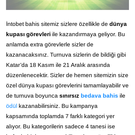
İntobet bahis sitemiz sizlere özellikle de
dünya
kupası görevleri
ile kazandırmaya geliyor. Bu
anlamda extra görevlerle sizler de
kazanacaksınız. Turnuva sizlerin de bildiği gibi
Katar’da 18 Kasım ile 21 Aralık arasında
düzenlenecektir. Sizler de hemen sitemizin size
özel dünya kupası görevlerini tamamlayabilir ve
de turnuva boyunca
sınırsız
bedava bahis
ile
ödül
kazanabilirsiniz. Bu kampanya
kapsamında toplamda 7 farklı kategori yer
alıyor. Bu kategorilerin sadece 4 tanesi ise