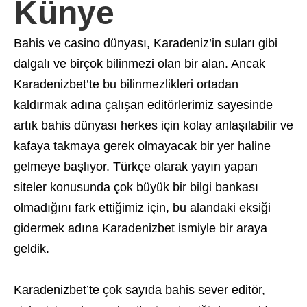
Künye
Bahis ve casino dünyası, Karadeniz’in suları gibi
dalgalı ve birçok bilinmezi olan bir alan. Ancak
Karadenizbet’te bu bilinmezlikleri ortadan
kaldırmak adına çalışan editörlerimiz sayesinde
artık bahis dünyası herkes için kolay anlaşılabilir ve
kafaya takmaya gerek olmayacak bir yer haline
gelmeye başlıyor. Türkçe olarak yayın yapan
siteler konusunda çok büyük bir bilgi bankası
olmadığını fark ettiğimiz için, bu alandaki eksiği
gidermek adına Karadenizbet ismiyle bir araya
geldik.
Karadenizbet’te çok sayıda bahis sever editör,