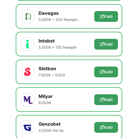
Davegas
Katıl
5.000₺ + 300 freespin
Intobet
Katıl
5.000₺ + 150 freespin
Slotbon
Katıl
7.500₺ + %200
Milyar
Katıl
8.000₺
Genzobet
Katıl
4.000₺ Her Ay