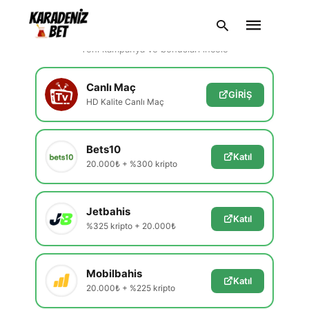
En Güvenilir Siteler
Yeni kampanya ve bonusları incele
Canlı Maç
GİRİŞ
HD Kalite Canlı Maç
Type
your
search
query
Bets10
and
Katıl
hit
20.000₺ + %300 kripto
enter:
Jetbahis
Katıl
%325 kripto + 20.000₺
Mobilbahis
Katıl
20.000₺ + %225 kripto