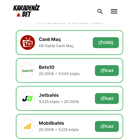
En Güvenilir Siteler
Yeni kampanya ve bonusları incele
Canlı Maç
GİRİŞ
HD Kalite Canlı Maç
Type
your
search
query
Bets10
and
Katıl
hit
20.000₺ + %300 kripto
enter:
Jetbahis
Katıl
%325 kripto + 20.000₺
Mobilbahis
Katıl
20.000₺ + %225 kripto