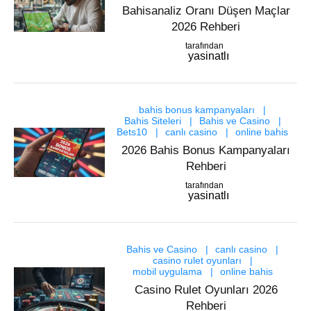
Bahisanaliz Oranı Düşen Maçlar
2026 Rehberi
tarafından
yasinatlı
bahis bonus kampanyaları
Bahis Siteleri
Bahis ve Casino
Bets10
canlı casino
online bahis
2026 Bahis Bonus Kampanyaları
Rehberi
tarafından
yasinatlı
Bahis ve Casino
canlı casino
casino rulet oyunları
mobil uygulama
online bahis
Casino Rulet Oyunları 2026
Rehberi