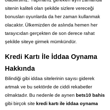
sitenin kaliteli olan şekilde sizlere vereceği
bonusları oyunlarda da her zaman kullanmak
olacaktır. Ülkemizden de aslında hemen her
tarayıcıdan gerçekten de son derece rahat
şekilde siteye girmek mümkündür.
Kredi Kartı İle İddaa Oynama
Hakkında
Bilindiği gibi iddaa sitelerinin sayısı giderek
artmak ve bu sektörde de ciddi rekabetler
olmaktadır. Bu nedenle de aynen
bets10 bahis
gibi birçok site
kredi kartı ile iddaa oynama