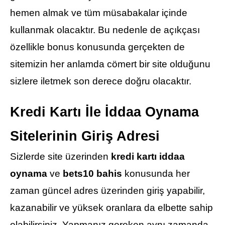
hemen almak ve tüm müsabakalar içinde
kullanmak olacaktır. Bu nedenle de açıkçası
özellikle bonus konusunda gerçekten de
sitemizin her anlamda cömert bir site olduğunu
sizlere iletmek son derece doğru olacaktır.
Kredi Kartı İle İddaa Oynama
Sitelerinin Giriş Adresi
Sizlerde site üzerinden
kredi kartı iddaa
oynama
ve
bets10 bahis
konusunda her
zaman güncel adres üzerinden giriş yapabilir,
kazanabilir ve yüksek oranlara da elbette sahip
olabilirsiniz. Yapmanız gereken aynı zamanda