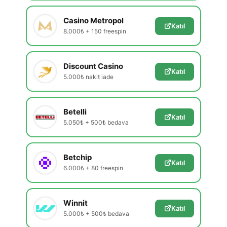
Casino Metropol
Katıl
8.000₺ + 150 freespin
Discount Casino
Katıl
5.000₺ nakit iade
Betelli
Katıl
5.050₺ + 500₺ bedava
Betchip
Katıl
6.000₺ + 80 freespin
Winnit
Katıl
5.000₺ + 500₺ bedava