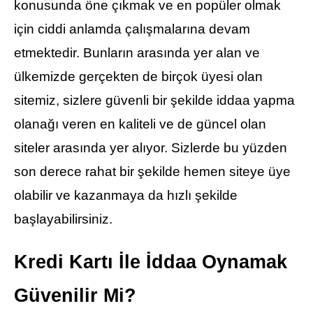
konusunda öne çıkmak ve en popüler olmak
için ciddi anlamda çalışmalarına devam
etmektedir. Bunların arasında yer alan ve
ülkemizde gerçekten de birçok üyesi olan
sitemiz, sizlere güvenli bir şekilde iddaa yapma
olanağı veren en kaliteli ve de güncel olan
siteler arasında yer alıyor. Sizlerde bu yüzden
son derece rahat bir şekilde hemen siteye üye
olabilir ve kazanmaya da hızlı şekilde
başlayabilirsiniz.
Kredi Kartı İle İddaa Oynamak
Güvenilir Mi?