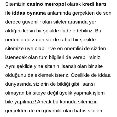
Sitemizin
casino metropol
olarak
kredi kartı
ile iddaa oynama
anlamında gerçekten de son
derece güvenilir olan siteler arasında yer
aldığını kesin bir şekilde ifade edebiliriz. Bu
nedenle de zaten siz de rahat bir şekilde
sitemize üye olabilir ve en önemlisi de sizden
istenecek olan tüm bilgileri de verebilirsiniz.
Aynı şekilde yine sitenin lisanslı olan bir site
olduğunu da eklemek isteriz. Özellikle de iddaa
dünyasında sizlerin de bildiği gibi lisansı
olmayan bir siteye değil üyelik yapmak işlem
bile yapılmaz! Ancak bu konuda sitemizin
gerçekten de en güvenilir olan bahis siteleri