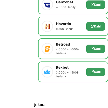
Genzobet
Katıl
4.000₺ Her Ay
Hovarda
Katıl
%300 Bonus
Betroad
Katıl
4.000₺ + 1.000₺
bedava
Rexbet
Katıl
3.000₺ + 1.500₺
bedava
jokera