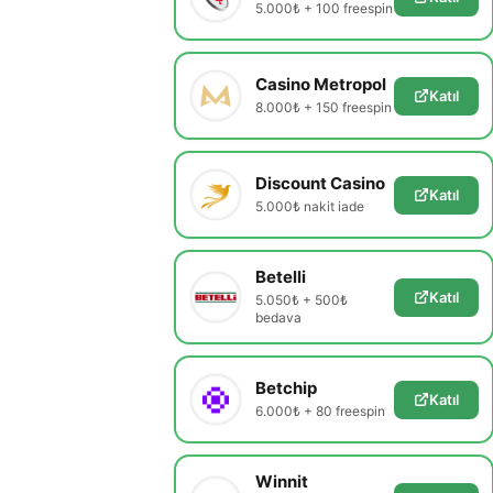
5.000₺ + 100 freespin
Casino Metropol
Katıl
8.000₺ + 150 freespin
Discount Casino
Katıl
5.000₺ nakit iade
Betelli
Katıl
5.050₺ + 500₺
bedava
Betchip
Katıl
6.000₺ + 80 freespin
Winnit