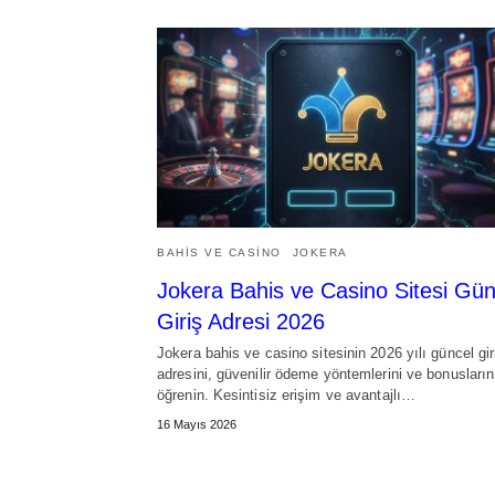
BAHIS VE CASINO
JOKERA
Jokera Bahis ve Casino Sitesi Gün
Giriş Adresi 2026
Jokera bahis ve casino sitesinin 2026 yılı güncel gir
adresini, güvenilir ödeme yöntemlerini ve bonusların
öğrenin. Kesintisiz erişim ve avantajlı…
16 Mayıs 2026