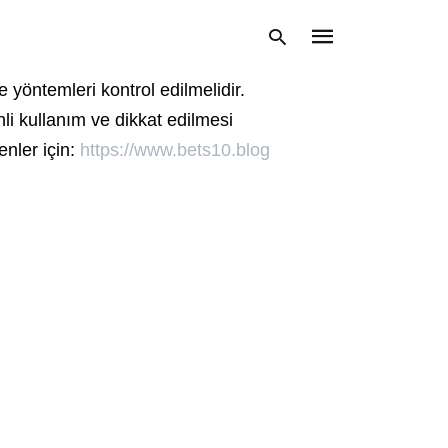
 güvenliği için lisans bilgisi, SSL
sı, adil oyun sertifikaları ve
 yöntemleri kontrol edilmelidir.
li kullanım ve dikkat edilmesi
enler için:
https://www.bets10.blog
Type
your
search
query
and
hit
enter: