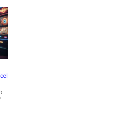
cel
iş
ı