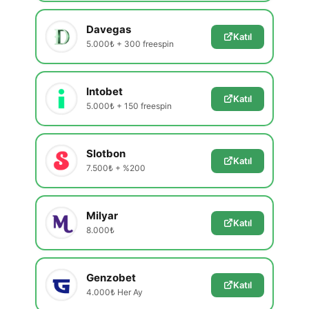
Davegas
Katıl
5.000₺ + 300 freespin
Intobet
Katıl
5.000₺ + 150 freespin
Slotbon
Katıl
7.500₺ + %200
Milyar
Katıl
8.000₺
Genzobet
Katıl
4.000₺ Her Ay