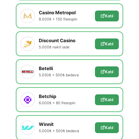
Casino Metropol
Katıl
8.000₺ + 150 freespin
Discount Casino
Katıl
5.000₺ nakit iade
Betelli
Katıl
5.050₺ + 500₺ bedava
Betchip
Katıl
6.000₺ + 80 freespin
Winnit
Katıl
5.000₺ + 500₺ bedava