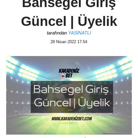
Bahsegel Giriş
Güncel | Üyelik
tarafından
YASINATLI
28 Nisan 2022 17:54