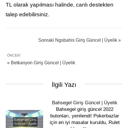
TL olarak yapılması halinde, canlı destekten
talep edebilirsiniz.
Sonraki
Ngsbahis Giriş Güncel | Üyelik »
ÖNCEKI
« Betkanyon Giriş Güncel | Üyelik
İlgili Yazı
Bahsegel Giriş Güncel | Üyelik
Bahsegel giriş güncel 2022
butonları, yenilendi! Pokerbazlar
için en iyi masalar kuruldu, Rulet