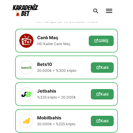
En Güvenilir Siteler
Yeni kampanya ve bonusları incele
Canlı Maç
GİRİŞ
HD Kalite Canlı Maç
Type
your
search
query
Bets10
and
Katıl
hit
20.000₺ + %300 kripto
enter:
Jetbahis
Katıl
%325 kripto + 20.000₺
Mobilbahis
Katıl
20.000₺ + %225 kripto