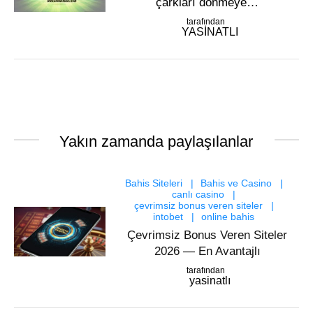
çarkları dönmeye…
tarafından
YASINATLI
Yakın zamanda paylaşılanlar
Bahis Siteleri
Bahis ve Casino
canlı casino
çevrimsiz bonus veren siteler
intobet
online bahis
Çevrimsiz Bonus Veren Siteler
2026 — En Avantajlı
tarafından
yasinatlı