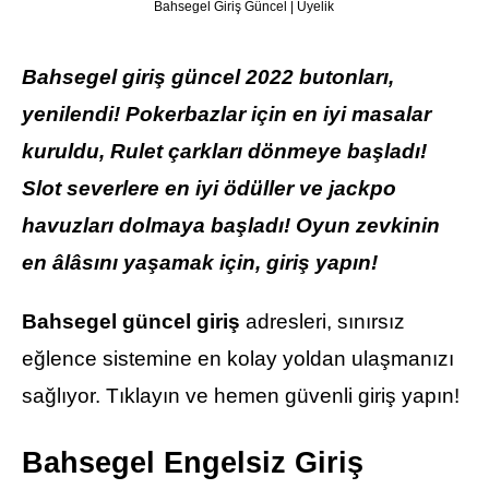
Bahsegel Giriş Güncel | Üyelik
Bahsegel giriş güncel 2022 butonları,
yenilendi! Pokerbazlar için en iyi masalar
kuruldu, Rulet çarkları dönmeye başladı!
Slot severlere en iyi ödüller ve jackpo
havuzları dolmaya başladı! Oyun zevkinin
en âlâsını yaşamak için, giriş yapın!
Bahsegel güncel giriş
adresleri, sınırsız
eğlence sistemine en kolay yoldan ulaşmanızı
sağlıyor. Tıklayın ve hemen güvenli giriş yapın!
Bahsegel Engelsiz Giriş