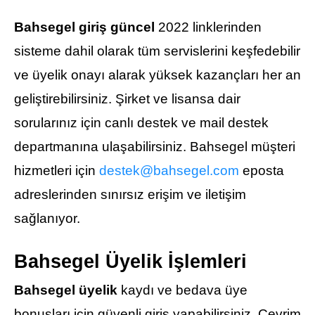
Bahsegel giriş güncel
2022 linklerinden
sisteme dahil olarak tüm servislerini keşfedebilir
ve üyelik onayı alarak yüksek kazançları her an
geliştirebilirsiniz. Şirket ve lisansa dair
sorularınız için canlı destek ve mail destek
departmanına ulaşabilirsiniz. Bahsegel müşteri
hizmetleri için
destek@bahsegel.com
eposta
adreslerinden sınırsız erişim ve iletişim
sağlanıyor.
Bahsegel Üyelik İşlemleri
Bahsegel üyelik
kaydı ve bedava üye
bonusları için güvenli giriş yapabilirsiniz. Çevrim