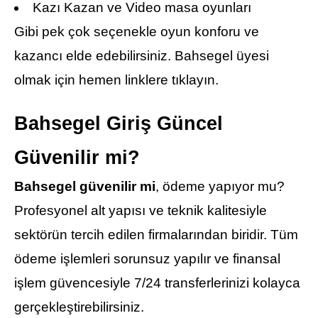
Kazı Kazan ve Video masa oyunları
Gibi pek çok seçenekle oyun konforu ve
kazancı elde edebilirsiniz. Bahsegel üyesi
olmak için hemen linklere tıklayın.
Bahsegel Giriş Güncel
Güvenilir mi?
Bahsegel güvenilir mi
, ödeme yapıyor mu?
Profesyonel alt yapısı ve teknik kalitesiyle
sektörün tercih edilen firmalarından biridir. Tüm
ödeme işlemleri sorunsuz yapılır ve finansal
işlem güvencesiyle 7/24 transferlerinizi kolayca
gerçekleştirebilirsiniz.