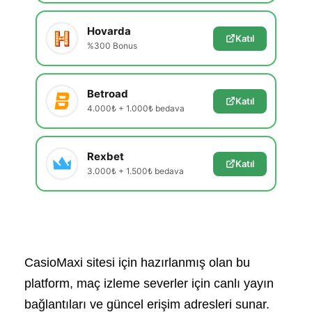
Hovarda
Katıl
%300 Bonus
Betroad
Katıl
4.000₺ + 1.000₺ bedava
Rexbet
Katıl
3.000₺ + 1.500₺ bedava
CasioMaxi sitesi için hazırlanmış olan bu
platform, maç izleme severler için canlı yayın
bağlantıları ve güncel erişim adresleri sunar.