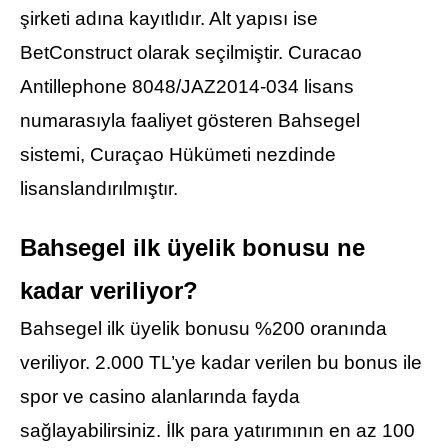
şirketi adına kayıtlıdır. Alt yapısı ise
BetConstruct olarak seçilmiştir. Curacao
Antillephone 8048/JAZ2014-034 lisans
numarasıyla faaliyet gösteren Bahsegel
sistemi, Curaçao Hükümeti nezdinde
lisanslandırılmıştır.
Bahsegel ilk üyelik bonusu ne
kadar veriliyor?
Bahsegel ilk üyelik bonusu %200 oranında
veriliyor. 2.000 TL’ye kadar verilen bu bonus ile
spor ve casino alanlarında fayda
sağlayabilirsiniz. İlk para yatırımının en az 100