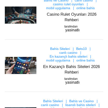
Bahis ve Casino
canlı casino
casino rulet oyunları
mobil uygulama
online bahis
Casino Rulet Oyunları 2026
Rehberi
tarafından
yasinatlı
Bahis Siteleri
Bets10
canlı casino
En kazançlı bahis siteleri
mobil uygulama
online bahis
En Kazançlı Bahis Siteleri 2026
Rehberi
tarafından
yasinatlı
Bahis Siteleri
Bahis ve Casino
canlı casino
lisanslı bahis siteleri