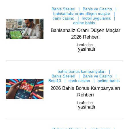
Bahis Siteleri
Bahis ve Casino
bahisanaliz oranı düşen maçlar
canlı casino
mobil uygulama
online bahis
Bahisanaliz Oranı Düşen Maçlar
2026 Rehberi
tarafından
yasinatlı
bahis bonus kampanyaları
Bahis Siteleri
Bahis ve Casino
Bets10
canlı casino
online bahis
2026 Bahis Bonus Kampanyaları
Rehberi
tarafından
yasinatlı