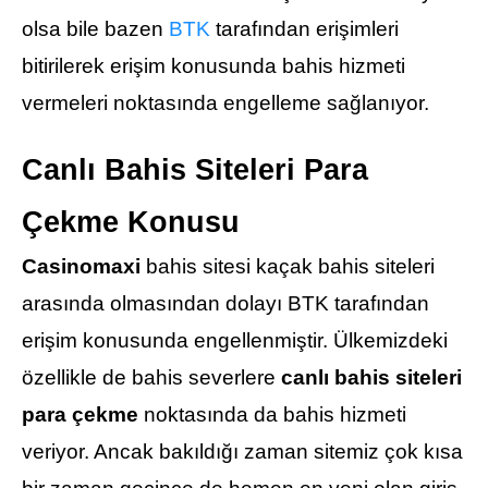
olsa bile bazen
BTK
tarafından erişimleri
bitirilerek erişim konusunda bahis hizmeti
vermeleri noktasında engelleme sağlanıyor.
Canlı Bahis Siteleri Para
Çekme Konusu
Casinomaxi
bahis sitesi kaçak bahis siteleri
arasında olmasından dolayı BTK tarafından
erişim konusunda engellenmiştir. Ülkemizdeki
özellikle de bahis severlere
canlı bahis siteleri
para çekme
noktasında da bahis hizmeti
veriyor. Ancak bakıldığı zaman sitemiz çok kısa