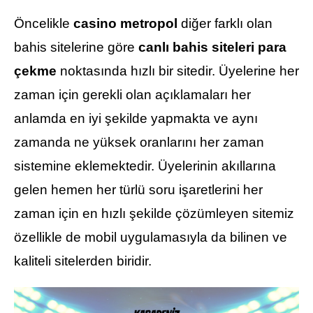
Öncelikle
casino metropol
diğer farklı olan
bahis sitelerine göre
canlı bahis siteleri para
çekme
noktasında hızlı bir sitedir. Üyelerine her
zaman için gerekli olan açıklamaları her
anlamda en iyi şekilde yapmakta ve aynı
zamanda ne yüksek oranlarını her zaman
sistemine eklemektedir. Üyelerinin akıllarına
gelen hemen her türlü soru işaretlerini her
zaman için en hızlı şekilde çözümleyen sitemiz
özellikle de mobil uygulamasıyla da bilinen ve
kaliteli sitelerden biridir.