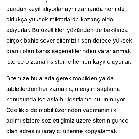
bundan keyif alıyorlar aynı zamanda hem de
oldukça yüksek miktarlarda kazanç elde
ediyorlar. Bu özellikleri yüzünden de bakılınca
birçok bahis sever sitemizin son derece yüksek
oranlı olan bahis seçeneklerinden yararlanmak
isterse o zaman sisteme hemen kayıt oluyorlar.
Sitemize bu arada gerek mobilden ya da
tabletlerden her zaman için erişim sağlama
konusunda ise asla bir kısıtlama bulunmuyor.
Özellikle de mobil üzerinden yapmanın ilk
adımı sizlere söz ettiğimiz üzere sitenin güncel
olan adresini tarayıcı üzerine kopyalamak