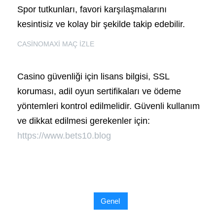
Spor tutkunları, favori karşılaşmalarını
kesintisiz ve kolay bir şekilde takip edebilir.
CASİNOMAXİ MAÇ İZLE
Casino güvenliği için lisans bilgisi, SSL
koruması, adil oyun sertifikaları ve ödeme
yöntemleri kontrol edilmelidir. Güvenli kullanım
ve dikkat edilmesi gerekenler için:
https://www.bets10.blog
Genel