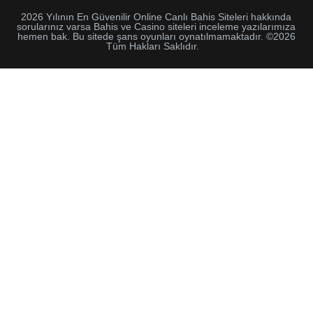
2026 Yılının En Güvenilir Online Canlı Bahis Siteleri hakkında
sorularınız varsa Bahis ve Casino siteleri inceleme yazılarımıza
hemen bak. Bu sitede şans oyunları oynatılmamaktadır. ©2026
Tüm Hakları Saklıdır.