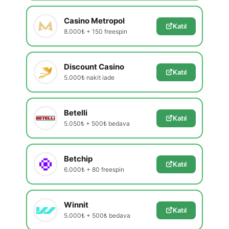
Casino Metropol
Katıl
8.000₺ + 150 freespin
Discount Casino
Katıl
5.000₺ nakit iade
Betelli
Katıl
5.050₺ + 500₺ bedava
Betchip
Katıl
6.000₺ + 80 freespin
Winnit
Katıl
5.000₺ + 500₺ bedava