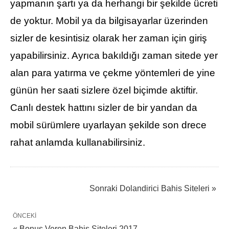
yapmanın şartı ya da herhangi bir şekilde ücreti
de yoktur. Mobil ya da bilgisayarlar üzerinden
sizler de kesintisiz olarak her zaman için giriş
yapabilirsiniz. Ayrıca bakıldığı zaman sitede yer
alan para yatırma ve çekme yöntemleri de yine
günün her saati sizlere özel biçimde aktiftir.
Canlı destek hattını sizler de bir yandan da
mobil sürümlere uyarlayan şekilde son drece
rahat anlamda kullanabilirsiniz.
Sonraki
Dolandirici Bahis Siteleri »
ÖNCEKI
« Bonus Veren Bahis Siteleri 2017