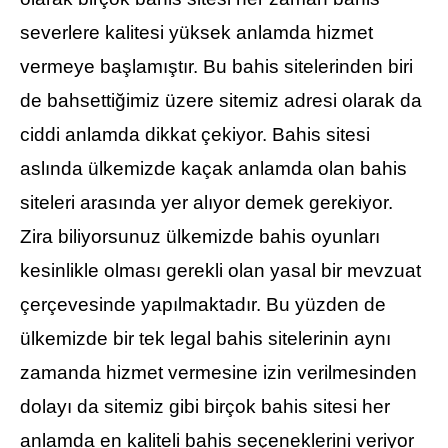
severlere kalitesi yüksek anlamda hizmet
vermeye başlamıştır. Bu bahis sitelerinden biri
de bahsettiğimiz üzere sitemiz adresi olarak da
ciddi anlamda dikkat çekiyor. Bahis sitesi
aslında ülkemizde kaçak anlamda olan bahis
siteleri arasında yer alıyor demek gerekiyor.
Zira biliyorsunuz ülkemizde bahis oyunları
kesinlikle olması gerekli olan yasal bir mevzuat
çerçevesinde yapılmaktadır. Bu yüzden de
ülkemizde bir tek legal bahis sitelerinin aynı
zamanda hizmet vermesine izin verilmesinden
dolayı da sitemiz gibi birçok bahis sitesi her
anlamda en kaliteli bahis seçeneklerini veriyor