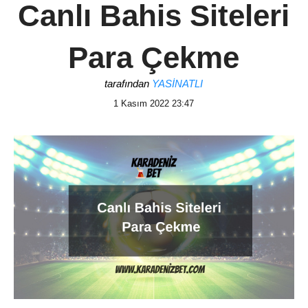
Canlı Bahis Siteleri
Para Çekme
tarafından
YASINATLI
1 Kasım 2022 23:47