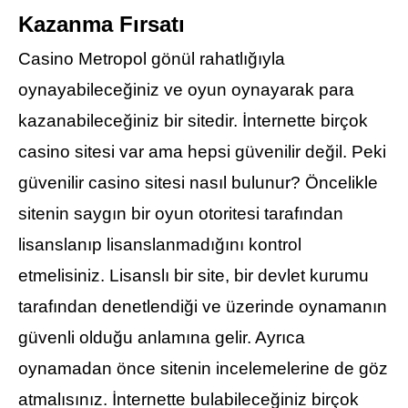
Kazanma Fırsatı
Casino Metropol gönül rahatlığıyla
oynayabileceğiniz ve oyun oynayarak para
kazanabileceğiniz bir sitedir. İnternette birçok
casino sitesi var ama hepsi güvenilir değil. Peki
güvenilir casino sitesi nasıl bulunur? Öncelikle
sitenin saygın bir oyun otoritesi tarafından
lisanslanıp lisanslanmadığını kontrol
etmelisiniz. Lisanslı bir site, bir devlet kurumu
tarafından denetlendiği ve üzerinde oynamanın
güvenli olduğu anlamına gelir. Ayrıca
oynamadan önce sitenin incelemelerine de göz
atmalısınız. İnternette bulabileceğiniz birçok