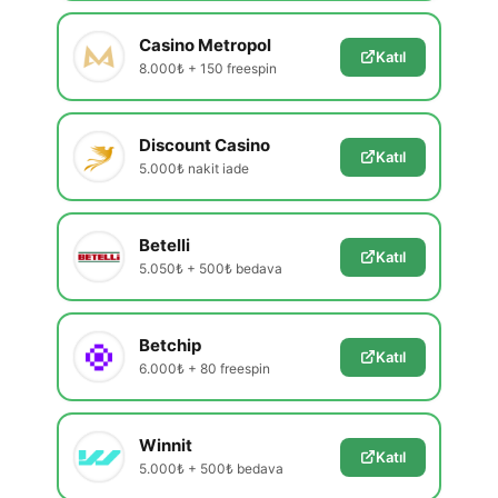
Casino Metropol
Katıl
8.000₺ + 150 freespin
Discount Casino
Katıl
5.000₺ nakit iade
Betelli
Katıl
5.050₺ + 500₺ bedava
Betchip
Katıl
6.000₺ + 80 freespin
Winnit
Katıl
5.000₺ + 500₺ bedava