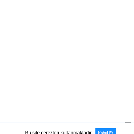
Bu site çerezleri kullanmaktadır.
Kabul Et