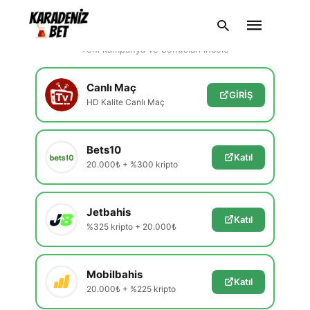
En Güvenilir Siteler
Yeni kampanya ve bonusları incele
Canlı Maç
GİRİŞ
HD Kalite Canlı Maç
Type
your
search
query
Bets10
and
Katıl
hit
20.000₺ + %300 kripto
enter:
Jetbahis
Katıl
%325 kripto + 20.000₺
Mobilbahis
Katıl
20.000₺ + %225 kripto