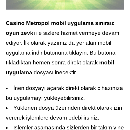
Casino Metropol mobil uygulama sınırsız
oyun zevki
ile sizlere hizmet vermeye devam
ediyor. İlk olarak yazımız da yer alan mobil
uygulama indir butonuna tıklayın. Bu butona
tıkladıktan hemen sonra direkt olarak
mobil
uygulama
dosyası inecektir.
İnen dosyayı açarak direkt olarak cihazınıza
bu uygulamayı yükleyebilirsiniz.
Yüklenen dosya üzerinden direkt olarak izin
vererek işlemlere devam edebilirsiniz.
İşlemler aşamasında sizlerden bir takım yine