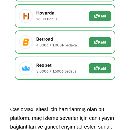
Hovarda
Katıl
%300 Bonus
Betroad
Katıl
4.000₺ + 1.000₺ bedava
Rexbet
Katıl
3.000₺ + 1.500₺ bedava
CasioMaxi sitesi için hazırlanmış olan bu
platform, maç izleme severler için canlı yayın
bağlantıları ve güncel erişim adresleri sunar.