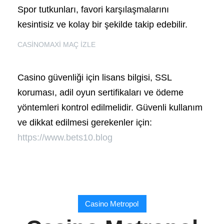
Spor tutkunları, favori karşılaşmalarını
kesintisiz ve kolay bir şekilde takip edebilir.
CASİNOMAXİ MAÇ İZLE
Casino güvenliği için lisans bilgisi, SSL
koruması, adil oyun sertifikaları ve ödeme
yöntemleri kontrol edilmelidir. Güvenli kullanım
ve dikkat edilmesi gerekenler için:
https://www.bets10.blog
Casino Metropol