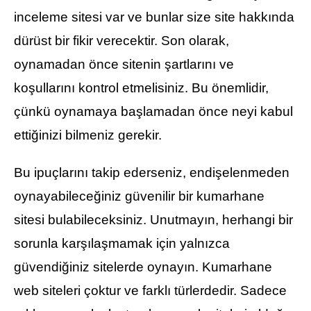
inceleme sitesi var ve bunlar size site hakkında
dürüst bir fikir verecektir. Son olarak,
oynamadan önce sitenin şartlarını ve
koşullarını kontrol etmelisiniz. Bu önemlidir,
çünkü oynamaya başlamadan önce neyi kabul
ettiğinizi bilmeniz gerekir.
Bu ipuçlarını takip ederseniz, endişelenmeden
oynayabileceğiniz güvenilir bir kumarhane
sitesi bulabileceksiniz. Unutmayın, herhangi bir
sorunla karşılaşmamak için yalnızca
güvendiğiniz sitelerde oynayın. Kumarhane
web siteleri çoktur ve farklı türlerdedir. Sadece