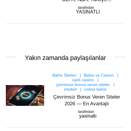
tarafından
YASINATLI
Yakın zamanda paylaşılanlar
Bahis Siteleri
Bahis ve Casino
canlı casino
çevrimsiz bonus veren siteler
intobet
online bahis
Çevrimsiz Bonus Veren Siteler
2026 — En Avantajlı
tarafından
yasinatlı