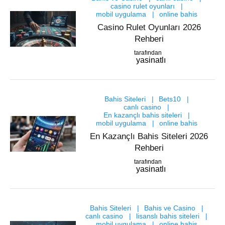
casino rulet oyunları
mobil uygulama
online bahis
Casino Rulet Oyunları 2026
Rehberi
tarafından
yasinatlı
Bahis Siteleri
Bets10
canlı casino
En kazançlı bahis siteleri
mobil uygulama
online bahis
En Kazançlı Bahis Siteleri 2026
Rehberi
tarafından
yasinatlı
Bahis Siteleri
Bahis ve Casino
canlı casino
lisanslı bahis siteleri
mobil uygulama
online bahis