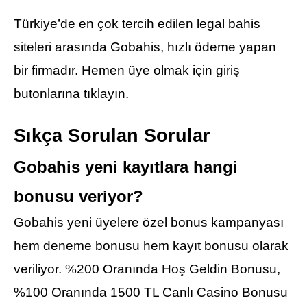
Türkiye’de en çok tercih edilen legal bahis
siteleri arasında Gobahis, hızlı ödeme yapan
bir firmadır. Hemen üye olmak için giriş
butonlarına tıklayın.
Sıkça Sorulan Sorular
Gobahis yeni kayıtlara hangi
bonusu veriyor?
Gobahis yeni üyelere özel bonus kampanyası
hem deneme bonusu hem kayıt bonusu olarak
veriliyor. %200 Oranında Hoş Geldin Bonusu,
%100 Oranında 1500 TL Canlı Casino Bonusu