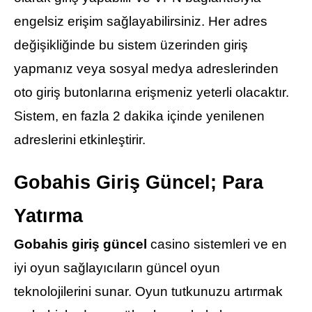
engelsiz erişim sağlayabilirsiniz. Her adres
değişikliğinde bu sistem üzerinden giriş
yapmanız veya sosyal medya adreslerinden
oto giriş butonlarına erişmeniz yeterli olacaktır.
Sistem, en fazla 2 dakika içinde yenilenen
adreslerini etkinleştirir.
Gobahis Giriş Güncel; Para
Yatırma
Gobahis giriş güncel
casino sistemleri ve en
iyi oyun sağlayıcıların güncel oyun
teknolojilerini sunar. Oyun tutkunuzu artırmak