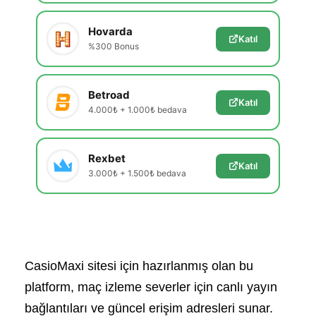
Hovarda
Katıl
%300 Bonus
Betroad
Katıl
4.000₺ + 1.000₺ bedava
Rexbet
Katıl
3.000₺ + 1.500₺ bedava
CasioMaxi sitesi için hazırlanmış olan bu
platform, maç izleme severler için canlı yayın
bağlantıları ve güncel erişim adresleri sunar.