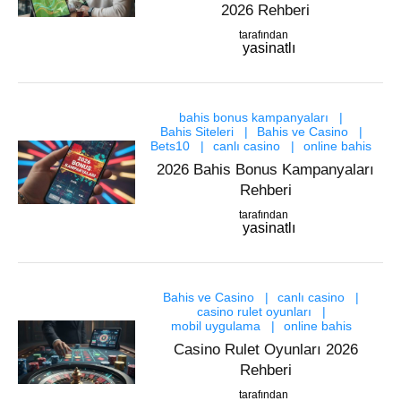
2026 Rehberi
tarafından
yasinatlı
bahis bonus kampanyaları
Bahis Siteleri
Bahis ve Casino
Bets10
canlı casino
online bahis
2026 Bahis Bonus Kampanyaları
Rehberi
tarafından
yasinatlı
Bahis ve Casino
canlı casino
casino rulet oyunları
mobil uygulama
online bahis
Casino Rulet Oyunları 2026
Rehberi
tarafından