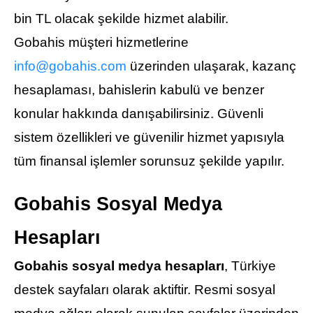
bin TL olacak şekilde hizmet alabilir.
Gobahis müşteri hizmetlerine
info@gobahis.com
üzerinden ulaşarak, kazanç
hesaplaması, bahislerin kabulü ve benzer
konular hakkında danışabilirsiniz. Güvenli
sistem özellikleri ve güvenilir hizmet yapısıyla
tüm finansal işlemler sorunsuz şekilde yapılır.
Gobahis Sosyal Medya
Hesapları
Gobahis sosyal medya hesapları
, Türkiye
destek sayfaları olarak aktiftir. Resmi sosyal