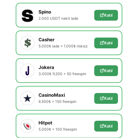
Spino
Katıl
2.000 USDT nakit iade
Casher
Katıl
5.000₺ iade + 1.000₺ risksiz
Jokera
Katıl
3.000₺ %200 + 50 freespin
CasinoMaxi
Katıl
6.500₺ + 150 freespin
Hitpot
Katıl
5.000₺ + 100 freespin