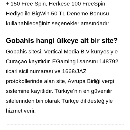
+ 150 Free Spin, Herkese 100 FreeSpin
Hediye ile BigWin 50 TL Deneme Bonusu
kullanabileceğiniz seçenekler arasındadır.
Gobahis hangi ülkeye ait bir site?
Gobahis sitesi, Vertical Media B.V künyesiyle
Curaçao kayıtlıdır. EGaming lisansını 148792
ticari sicil numarası ve 1668/JAZ
protokollerinde alan site, Avrupa Birliği vergi
sistemine kayıtlıdır. Türkiye’nin en güvenilir
sitelerinden biri olarak Türkçe dil desteğiyle
hizmet verir.