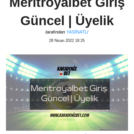
Meritroyalbet Giriş
Güncel | Üyelik
tarafından
YASINATLI
28 Nisan 2022 18:25