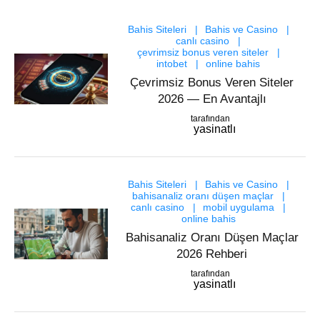
Bahis Siteleri
Bahis ve Casino
canlı casino
çevrimsiz bonus veren siteler
intobet
online bahis
Çevrimsiz Bonus Veren Siteler
2026 — En Avantajlı
tarafından
yasinatlı
Bahis Siteleri
Bahis ve Casino
bahisanaliz oranı düşen maçlar
canlı casino
mobil uygulama
online bahis
Bahisanaliz Oranı Düşen Maçlar
2026 Rehberi
tarafından
yasinatlı