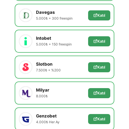
Davegas
Katıl
5.000₺ + 300 freespin
Intobet
Katıl
5.000₺ + 150 freespin
Slotbon
Katıl
7.500₺ + %200
Milyar
Katıl
8.000₺
Genzobet
Katıl
4.000₺ Her Ay