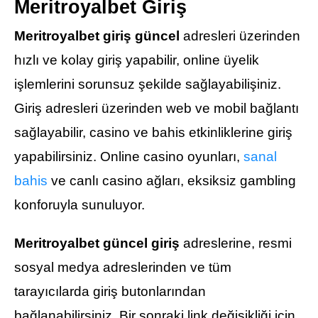
Meritroyalbet Giriş
Meritroyalbet giriş güncel
adresleri üzerinden
hızlı ve kolay giriş yapabilir, online üyelik
işlemlerini sorunsuz şekilde sağlayabilişiniz.
Giriş adresleri üzerinden web ve mobil bağlantı
sağlayabilir, casino ve bahis etkinliklerine giriş
yapabilirsiniz. Online casino oyunları,
sanal
bahis
ve canlı casino ağları, eksiksiz gambling
konforuyla sunuluyor.
Meritroyalbet güncel giriş
adreslerine, resmi
sosyal medya adreslerinden ve tüm
tarayıcılarda giriş butonlarından
bağlanabilirsiniz. Bir sonraki link değişikliği için