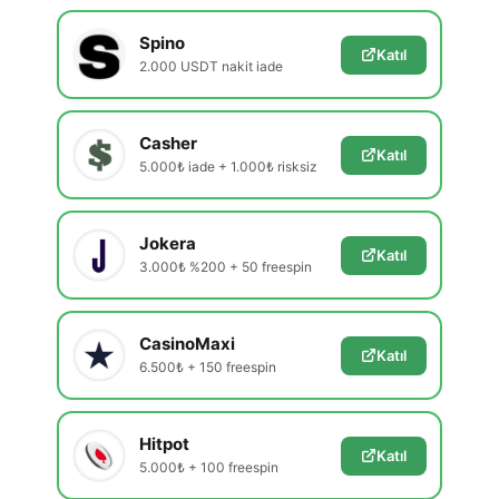
Spino
Katıl
2.000 USDT nakit iade
Casher
Katıl
5.000₺ iade + 1.000₺ risksiz
Jokera
Katıl
3.000₺ %200 + 50 freespin
CasinoMaxi
Katıl
6.500₺ + 150 freespin
Hitpot
Katıl
5.000₺ + 100 freespin