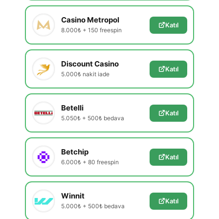
Casino Metropol
Katıl
8.000₺ + 150 freespin
Discount Casino
Katıl
5.000₺ nakit iade
Betelli
Katıl
5.050₺ + 500₺ bedava
Betchip
Katıl
6.000₺ + 80 freespin
Winnit
Katıl
5.000₺ + 500₺ bedava