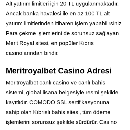
Alt yatırım limitleri için 20 TL uygulanmaktadır.
Ancak banka havalesi ile en az 100 TL alt
yatırım limitlerinden itibaren işlem yapabilirsiniz.
Para çekme işlemlerini de sorunsuz sağlayan
Merit Royal sitesi, en popüler Kıbrıs
casinolarından biridir.
Meritroyalbet Casino Adresi
Meritroyalbet canlı casino ve canlı bahis
sistemi, global lisana belgesiyle resmi şekilde
kayıtlıdır. COMODO SSL sertifikasyonuna
sahip olan Kıbrıslı bahis sitesi, tüm ödeme
işlemlerini sorunsuz şekilde sürdürür. Casino