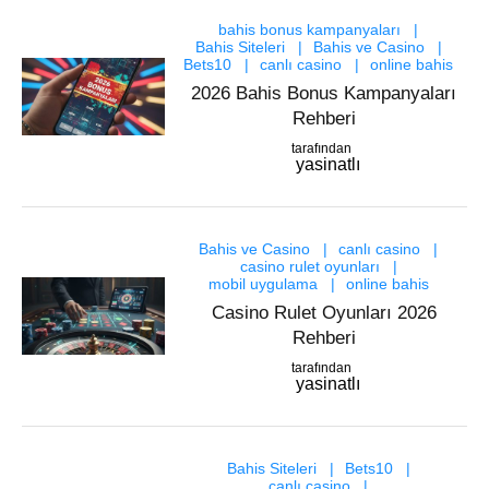
bahis bonus kampanyaları
Bahis Siteleri
Bahis ve Casino
Bets10
canlı casino
online bahis
2026 Bahis Bonus Kampanyaları
Rehberi
tarafından
yasinatlı
Bahis ve Casino
canlı casino
casino rulet oyunları
mobil uygulama
online bahis
Casino Rulet Oyunları 2026
Rehberi
tarafından
yasinatlı
Bahis Siteleri
Bets10
canlı casino