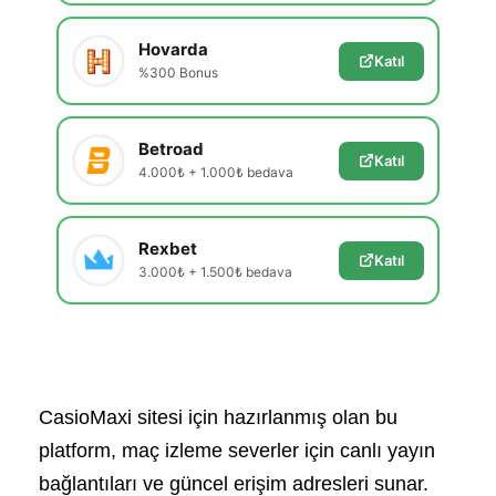
Hovarda
Katıl
%300 Bonus
Betroad
Katıl
4.000₺ + 1.000₺ bedava
Rexbet
Katıl
3.000₺ + 1.500₺ bedava
CasioMaxi sitesi için hazırlanmış olan bu
platform, maç izleme severler için canlı yayın
bağlantıları ve güncel erişim adresleri sunar.