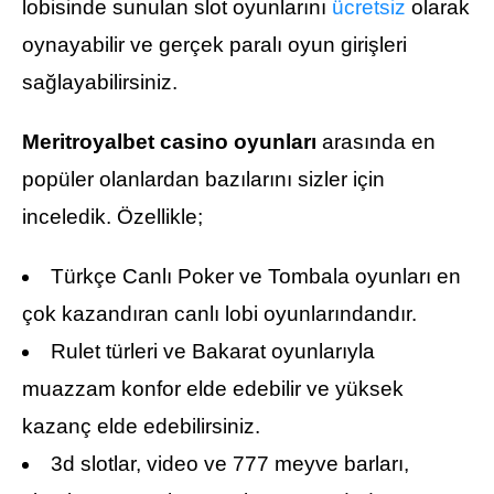
lobisinde sunulan slot oyunlarını
ücretsiz
olarak
oynayabilir ve gerçek paralı oyun girişleri
sağlayabilirsiniz.
Meritroyalbet casino oyunları
arasında en
popüler olanlardan bazılarını sizler için
inceledik. Özellikle;
Türkçe Canlı Poker ve Tombala oyunları en
çok kazandıran canlı lobi oyunlarındandır.
Rulet türleri ve Bakarat oyunlarıyla
muazzam konfor elde edebilir ve yüksek
kazanç elde edebilirsiniz.
3d slotlar, video ve 777 meyve barları,