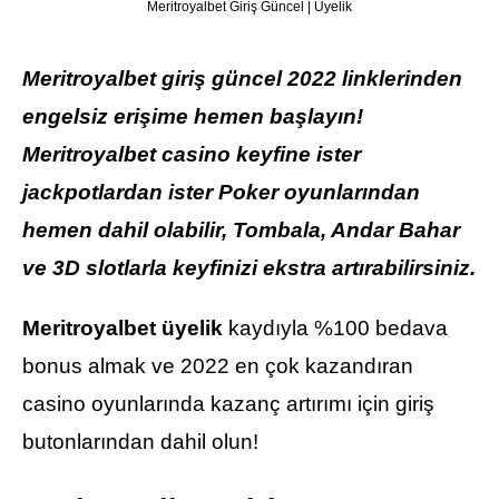
Meritroyalbet Giriş Güncel | Üyelik
Meritroyalbet giriş güncel 2022 linklerinden
engelsiz erişime hemen başlayın!
Meritroyalbet casino keyfine ister
jackpotlardan ister Poker oyunlarından
hemen dahil olabilir, Tombala, Andar Bahar
ve 3D slotlarla keyfinizi ekstra artırabilirsiniz.
Meritroyalbet üyelik
kaydıyla %100 bedava
bonus almak ve 2022 en çok kazandıran
casino oyunlarında kazanç artırımı için giriş
butonlarından dahil olun!