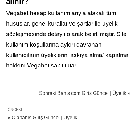
alınır?
Vegabet hesap kullanımlarıyla alakalı tüm
hususlar, genel kurallar ve şartlar ile üyelik
sözleşmesinde detaylı olarak belirtilmiştir. Site
kullanım koşullarına aykırı davranan
kullanıcıların üyeliklerini askıya alma/ kapatma
hakkını Vegabet saklı tutar.
Sonraki
Bahis com Giriş Güncel | Üyelik »
ÖNCEKI
« Olabahis Giriş Güncel | Üyelik