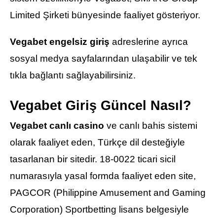
Limited Şirketi bünyesinde faaliyet gösteriyor.
Vegabet engelsiz giriş
adreslerine ayrıca
sosyal medya sayfalarından ulaşabilir ve tek
tıkla bağlantı sağlayabilirsiniz.
Vegabet Giriş Güncel Nasıl?
Vegabet canlı casino
ve canlı bahis sistemi
olarak faaliyet eden, Türkçe dil desteğiyle
tasarlanan bir sitedir. 18-0022 ticari sicil
numarasıyla yasal formda faaliyet eden site,
PAGCOR (Philippine Amusement and Gaming
Corporation) Sportbetting lisans belgesiyle