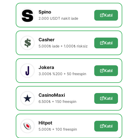
Spino
Katıl
2.000 USDT nakit iade
Casher
Katıl
5.000₺ iade + 1.000₺ risksiz
Jokera
Katıl
3.000₺ %200 + 50 freespin
CasinoMaxi
Katıl
6.500₺ + 150 freespin
Hitpot
Katıl
5.000₺ + 100 freespin