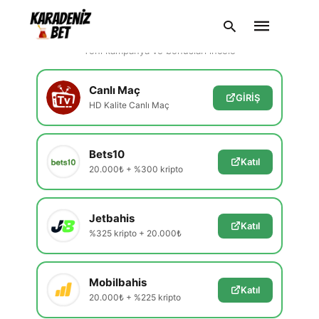
En Güvenilir Siteler
Yeni kampanya ve bonusları incele
Canlı Maç
GİRİŞ
HD Kalite Canlı Maç
Type
your
search
query
Bets10
and
Katıl
hit
20.000₺ + %300 kripto
enter:
Jetbahis
Katıl
%325 kripto + 20.000₺
Mobilbahis
Katıl
20.000₺ + %225 kripto