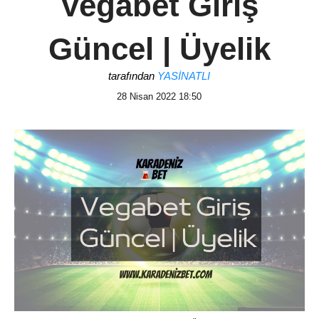
Vegabet Giriş
Güncel | Üyelik
tarafından
YASINATLI
28 Nisan 2022 18:50