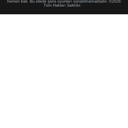
hemen bak. Bu sitede şans oyunları oynatılmamaktadır. ©2026
Tüm Hakları Saklıdır.