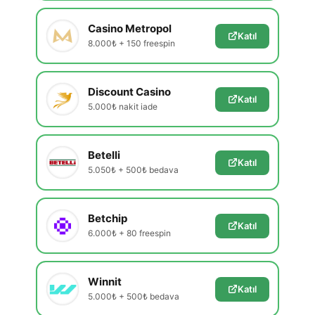
Casino Metropol
Katıl
8.000₺ + 150 freespin
Discount Casino
Katıl
5.000₺ nakit iade
Betelli
Katıl
5.050₺ + 500₺ bedava
Betchip
Katıl
6.000₺ + 80 freespin
Winnit
Katıl
5.000₺ + 500₺ bedava