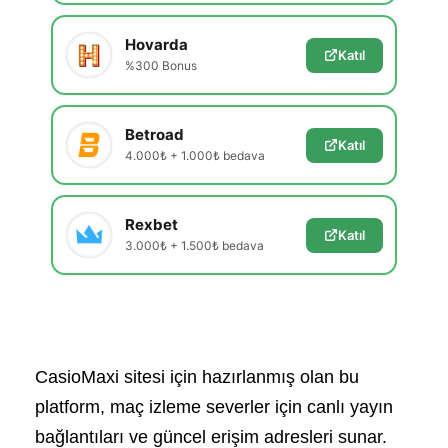
Hovarda
Katıl
%300 Bonus
Betroad
Katıl
4.000₺ + 1.000₺ bedava
Rexbet
Katıl
3.000₺ + 1.500₺ bedava
CasioMaxi sitesi için hazırlanmış olan bu
platform, maç izleme severler için canlı yayın
bağlantıları ve güncel erişim adresleri sunar.