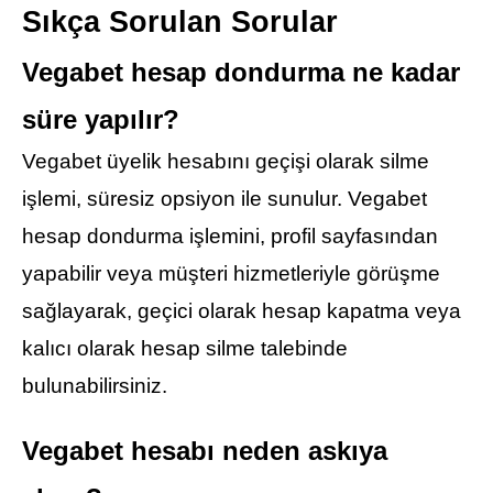
Sıkça Sorulan Sorular
Vegabet hesap dondurma ne kadar
süre yapılır?
Vegabet üyelik hesabını geçişi olarak silme
işlemi, süresiz opsiyon ile sunulur. Vegabet
hesap dondurma işlemini, profil sayfasından
yapabilir veya müşteri hizmetleriyle görüşme
sağlayarak, geçici olarak hesap kapatma veya
kalıcı olarak hesap silme talebinde
bulunabilirsiniz.
Vegabet hesabı neden askıya