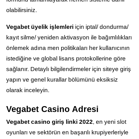
olabilirsiniz.
Vegabet üyelik işlemleri
için iptal/ dondurma/
kayıt silme/ yeniden aktivasyon ile bağımlılıkları
önlemek adına men politikaları her kullanıcının
istediğine ve global lisans protokollerine göre
sağlanır. Detaylı bilgilendirmeler için siteye giriş
yapın ve genel kurallar bölümünü eksiksiz
olarak inceleyin.
Vegabet Casino Adresi
Vegabet casino giriş linki 2022
, en yeni slot
oyunları ve sektörün en başarılı krupiyerleriyle