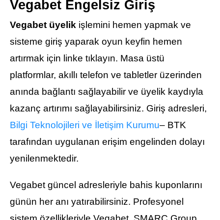
Vegabet Engelsiz Giriş
Vegabet üyelik
işlemini hemen yapmak ve
sisteme giriş yaparak oyun keyfin hemen
artırmak için linke tıklayın. Masa üstü
platformlar, akıllı telefon ve tabletler üzerinden
anında bağlantı sağlayabilir ve üyelik kaydıyla
kazanç artırımı sağlayabilirsiniz. Giriş adresleri,
Bilgi Teknolojileri ve İletişim Kurumu
– BTK
tarafından uygulanan erişim engelinden dolayı
yenilenmektedir.
Vegabet güncel adresleriyle bahis kuponlarını
günün her anı yatırabilirsiniz. Profesyonel
sistem özellikleriyle Vegabet, SMARC Group