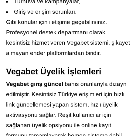
Turnuva ve kampanyalar,
Giriş ve erişim sorunları,
Gibi konular için iletişime geçebilirsiniz.
Profesyonel destek departmanı olarak
kesintisiz hizmet veren Vegabet sistemi, şikayet
almayan ender platformlardan biridir.
Vegabet Üyelik İşlemleri
Vegabet giriş güncel
bahis oranlarıyla dizayn
edilmiştir. Kesintisiz Türkiye erişimleri için hızlı
link güncellemesi yapan sistem, hızlı üyelik
aktivasyonu sağlar. Reşit kullanıcılar için
sağlanan üyelik opsiyonu ile online kayıt
formunu tamamlayarak hemen sisteme dahil