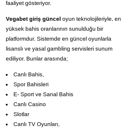
faaliyet gösteriyor.
Vegabet giriş güncel
oyun teknolojileriyle, en
yüksek bahis oranlarının sunulduğu bir
platformdur. Sistemde en güncel oyunlarla
lisanslı ve yasal gambling servisleri sunum
ediliyor. Bunlar arasında;
Canlı Bahis,
Spor Bahisleri
E- Sport ve Sanal Bahis
Canlı Casino
Slotlar
Canlı TV Oyunları,